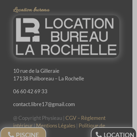
Location bureau
10 rue de la Gilleraie
17138 Puilboreau – La Rochelle
06 60 42 69 33
contact.libre17@gmail.com
@ Copyright Physieau |
CGV – Règlement
intérieur
|
Mentions Légales
|
Politique de
confidentialité
PISCINE
LOCATION