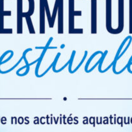
Carte bleu
non acceptée
Conditions
Toutes les cartes sont
nominatives
.
Cartes
: Leur durée de validité est de
plusieurs mois, selon la formule choisie
(6, 12 ou 24 séances).
La validité des cartes expire
à la veille
de la date d’anniversaire de l’achat
.