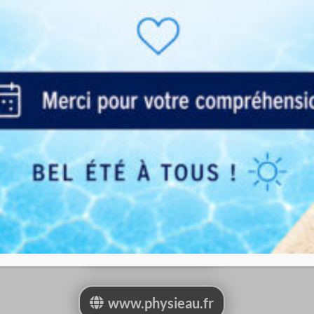
Inscription et annulation obligatoires via
le site internet ou l’application mobile.
Toute réservation non annulée au moins
3h avant le début du cours sera
comptabilisée.
Les cartes de 12 et 24 séances se
règlent uniquement en mensualités
(pas de paiement en une seule fois).
physieau@gmail.com
07 69 49 18 68
www.physieau.fr