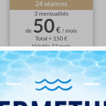
24 séances
3 mensualités
50
€
de
/ mois
Total = 150 €
Valable 12 mois
Carte
magnétique
10
€