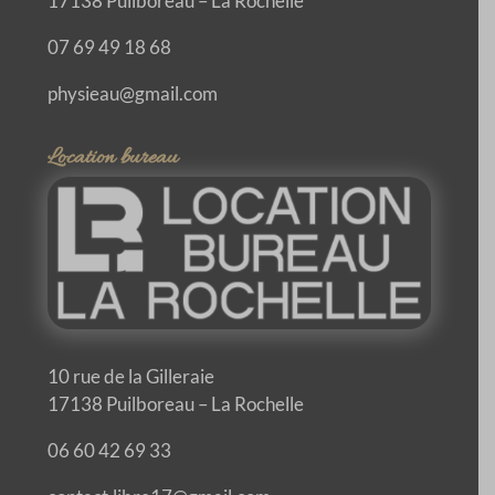
17138 Puilboreau – La Rochelle
07 69 49 18 68
physieau@gmail.com
Location bureau
10 rue de la Gilleraie
17138 Puilboreau – La Rochelle
06 60 42 69 33