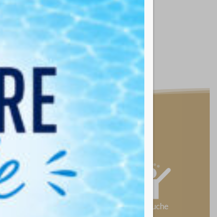
ch
e jardin aquatique
s
Serviette de bain
Gel douche