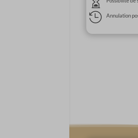

Possibilité de 

Annulation pos