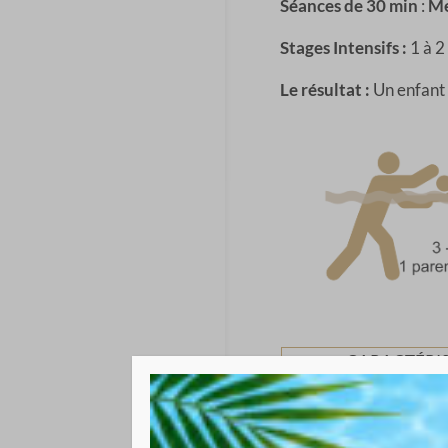
Séances de 30 min
:
Me
Stages Intensifs :
1 à 2
Le résultat :
Un enfant s
CARACTÉRI
Durée
30 min