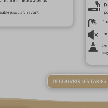
s’inscrire sur liste d’attente.

Fu
sible jusqu’à 3h avant.
po

Dou

Lor

On 
nag
DÉCOUVRIR LES TARIFS