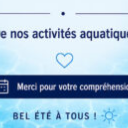
s d’adhésion quelque soit les
Quelles sont les modalités d’ins
Inscriptions

rs sur 7 de 9h30 à 20h25 même pendant
Vos
colaires.

Fac
les niveaux : adultes et enfants à partir

Tar
mob
tion lors des vacances scolaires zone a,
Pas