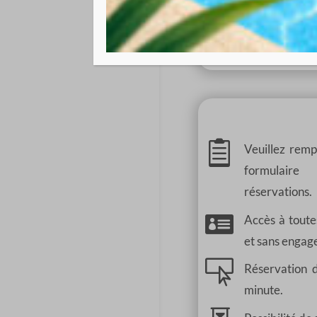
zone b, zone c
h
Certificat méd

Veuillez remp
formulaire
réservations.

Accès à toute
et sans engag

Réservation 
minute.