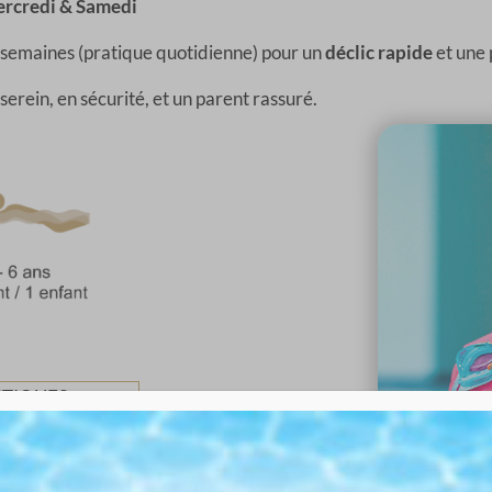
rcredi & Samedi
 semaines (pratique quotidienne) pour un
déclic rapide
et une 
erein, en sécurité, et un parent rassuré.
STIQUES
Effort
Doux