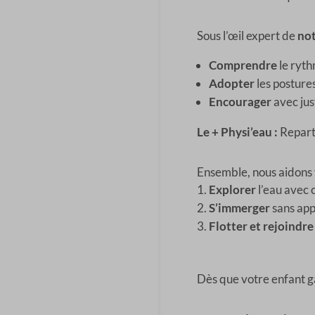
Sous l’œil expert de
not
Comprendre
le ryth
Adopter
les postures
Encourager
avec jus
Le + Physi’eau :
Reparte
Ensemble, nous aidons 
Explorer
l’eau avec c
S’immerger
sans app
Flotter et rejoindre
Dès que votre enfant g