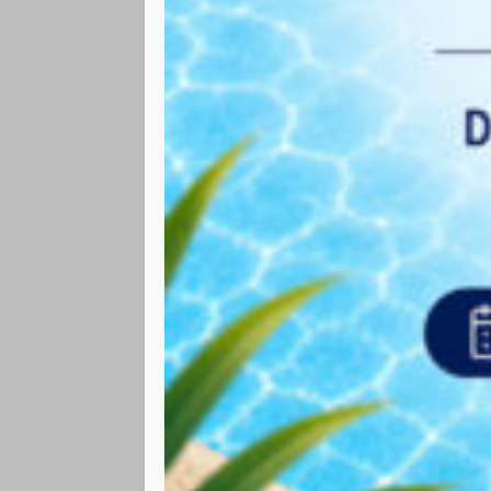
Condition

Ouvert 6 jou
les vacances s

Ouvert à tous 
de 6 mois.

Stage de nata