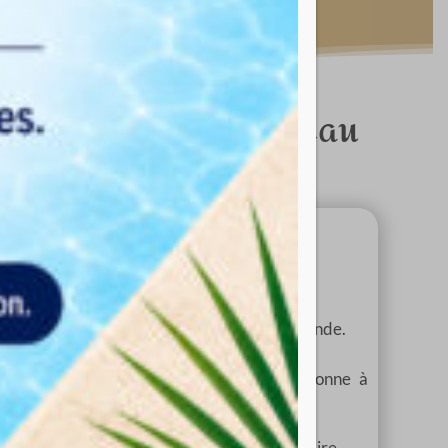
 tarifs ou le bon cadeau
cription ?
Modes de paiement
 frais d’adhésion offerts !
ilité de paiement en plusieurs fois, sur demande.
ifs étudiant, demandeur d’emploi et personne à
ilité réduite sur présentation de justificatif.
 de possibilité
de paiement par carte bancaire.