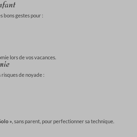
nfant
s bons gestes pour :
omie lors de vos vacances.
mie
 risques de noyade :
Solo »
, sans parent, pour perfectionner sa technique.