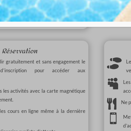

, sauf période de noël.
ical.
Réservation

lir gratuitement et sans engagement le
L
 d’inscription pour accéder aux
ve

Le
s les activités avec la carte magnétique
acc
ement.

Ne p
des cours en ligne même à la dernière

Met
d’a