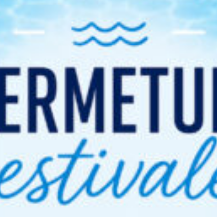
Conseils du coa
Équipements à prévoir pour la séance d
Bouteille d’eau
Maillot de bain
Claquette